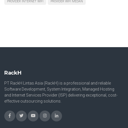
PROVIDER INTERNET WIFI
PROVIDER WIFI MEDAN
RackH
PT RackH Lintas Asia (RackH) is a professional and reliable
Software Development, System Integration, Managed Hosting
and Internet Services Provider (ISP) delivering exceptional, cost-
effective outsourcing solutions.